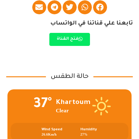
تابعنا علي قناتنا في الواتساب
فتح القناة
حالة الطقس
37°
Khartoum
Clear
Wind Speed
Humidity
26.6Km/h
27%