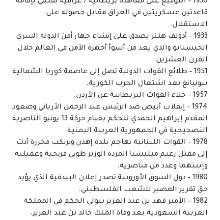
1930 – التوقيع على معاهدة بريطانية / عراقية تقضي بإقامة
قاعدتين عسكريتين في العراق مقابل حصوله على
الاستقلال.
1933 – أدولف هتلر يصدق على إنشاء جهاز أمن الدولة السري
الجيستابو والذي يعد من أسوأ أجهزة الأمن في العالم خلال
القرن العشرين.
1951 – طلائع القوات الدولية تصل إلى عاصمة كوريا الشمالية
بيونيانغ بعد اشتعال الحرب الكورية.
1957 – جلاء القوات البريطانية عن الأردن.
1974 – إنقلاب أبيض ضد الرئيس عبد الرحمن الأرياني وصعود
المقدم إبراهيم الحمدي للحكم بقيام حركة 13 يونيو الناصرية
التصحيحية في الجمهورية العربية اليمنية.
1978 – القوات اللبنانية تهاجم بلدة إهدن وترتكب مجزرة أدت
إلى مقتل زعيم ميليشيا المردة الوزير طوني فرنجية وعقيلته
وإبنتهما وعدد من مناصريه.
1980 – دول السوق الأوروبية تصدر إعلان البندقية الذي يؤيد
حق تقرير المصير للشعب الفلسطيني.
1982 – الأمير فهد بن عبد العزيز يتولى الحكم في المملكة
العربية السعودية بعد وفاة الملك خالد بن عبد العزيز.