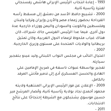
1993 – إعادة انتخاب الرئيس الإيراني هاشمي رفسنجاني
لفترة رئاسية ثانية.
2000 – تشييع حافظ الأسد من دمشق إلى مسقط رأسه
القرداحة بحضور زعماء مصر والأردن وإيران وتركيا ولبنان
وفلسطين والكويت والسودان واليمن ووزراء خارجية عدة
دول أخرى. فيما عدا الرئيس الفرنسي جاك شيراك، كان
هناك غياب ملحوظ لزعماء الدول الغربية، وكان تمثيل
بريطانيا والولايات المتحدة على مستوى وزيري الخارجية.
2007 –
اغتيال النائب في مجلس النواب اللبناني وليد عيدو بتفجير
سيارته.
تفجير بواسطة عبوات ناسفة في ضريح الإمامين علي
الهادي والحسن العسكري أدى إلى تدمير مأذنتي المرقد
بالكامل.
2009 – الإعلان عن فوز الرئيس الإيراني المنتهية ولايته
محمود أحمدي نجاد بولاية رئاسية ثانية، وأنصار المرشح مير
حسين موسوي يشتبكون مع الشرطة إحتجاجًا على نتائج
الانتخابات.
2011 –