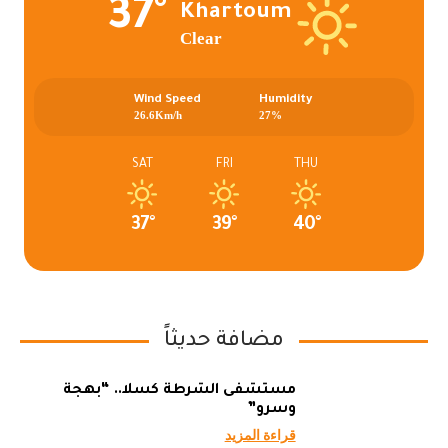
37°
Khartoum
Clear
Wind Speed
Humidity
26.6Km/h
27%
SAT
FRI
THU
37°
39°
40°
مضافة حديثاً
مستشفى الشرطة كسلا.. “بهجة
وسرو”
قراءة المزيد