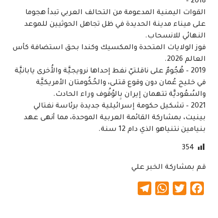
2018 –
القوات اليمنية المدعومة من التحالف العربي تبدأ هجوما
على ميناء مدينة الحديدة في ظل تجاهل الحوثيين للموعد
النهائي للانسحاب.
فوز الولايات المتحدة والمكسيك وكندا بحق استضافة كأس
العالم 2026.
2019 – هُجُومٌ على ناقلتيّ نفط إحداها نرويجيَّة والأُخرى يابانيَّة
في خليج عُمان دون وقوع قتلى، والحُكُومتان الأمريكيَّة
والسُعُوديَّة تتهمان إيران بِالوُقُوف وراء الحادث.
2021 – تشكيل حكومة إسرائيلية جديدة برئاسة نفتالي
بينيت، بمشاركة القائمة العربية الموحدة، مما أنهى عهد
بنيامين نتنياهو الذي دام 12 سنة.
354
قم بمشاركة الخبر علي
Telegram
WhatsApp
Twitter
Facebook