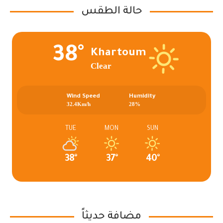
حالة الطقس
38°
Khartoum
Clear
Wind Speed
Humidity
32.4Km/h
28%
TUE
MON
SUN
38°
37°
40°
مضافة حديثاً