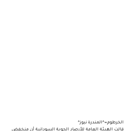
الخرطوم=^المندرة نيوز^
قالت الهيئة العامة للأرصاد الجوية السودانية أن منخفض