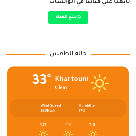
تابعنا علي قناتنا في الواتساب
فتح القناة
حالة الطقس
33°
Khartoum
Clear
Wind Speed
Humidity
19.8Km/h
37%
SAT
FRI
THU