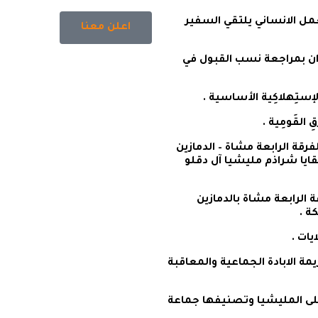
 الانساني يلتقي السفير
اعلن معنا
ُودان بمراجعة نسب القبول في
لإستِهلاكِية الأساسية .
ِ القَومِية .
رقة الرابعة مشاة – الدمازين
ايا شراذم مليشيا آل دقلو
الرابعة مشاة بالدمازين
ة .
يات .
يمة الابادة الجماعية والمعاقبة
لى المليشيا وتصنيفها جماعة