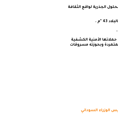
لحلول الجذرية لواقع الثقافة
4 °م .
ملاتها الأمنية الكشفية
لمتمردة وبحوزته مسروقات
س الوزراء السوداني