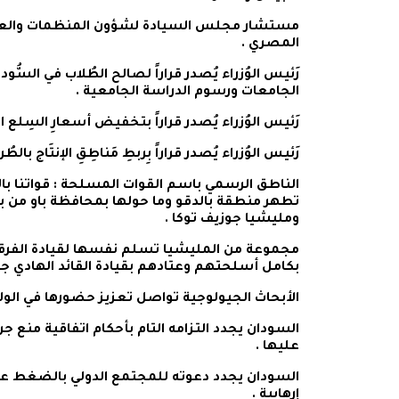
مستشار مجلس السيادة لشؤون المنظمات والعمل
المصري .
رَئيس الوُزراء يُصدر قراراً لصالح الطُلاب في السّ
الجامعات ورسوم الدراسة الجامعية .
رَئيس الوُزراء يُصدر قراراً بتخفيض أسعارِ السِلع ا
رَئيس الوُزراء يُصدر قراراً بِربطِ مَناطِقِ الإنتَاج بالطُرق
الناطق الرسمي باسم القوات المسلحة : قواتنا بالف
تطهر منطقة بالدقو وما حولها بمحافظة باو من بق
ومليشيا جوزيف توكا .
مجموعة من المليشيا تسلم نفسها لقيادة الفرقة 
بكامل أسلحتهم وعتادهم بقيادة القائد الهادي جك
الأبحاث الجيولوجية تواصل تعزيز حضورها في الولا
السودان يجدد التزامه التام بأحكام اتفاقية منع جر
عليها .
السودان يجدد دعوته للمجتمع الدولي بالضغط ع
إرهابية .