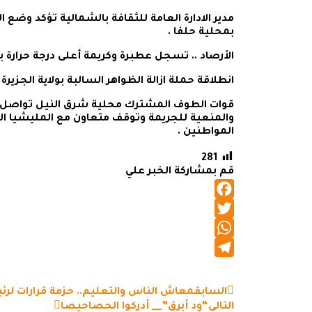
مدير الادارة العامة للثقافة بالشمالية تؤكد وضع ا
بمحلية حلفا .
الأرصاد .. تسجل عطبرة وكريمة أعلى درجة حرارة بالبلاد 3
انطلاقة حملة ازالة الظواهر السالبة بولاية الجزيرة .
قوات الطوف المشترك محلية شرق النيل تواصل ح
والمنعية للجريمة وتوقف متعاون مع المليشيا ا
المواطنين .
281
قم بمشاركة الخبر علي
Facebook
Twitter
WhatsApp
Telegram
السابق
معاش الناس والتعليم.. حزمة قرارات لرئي
التالي
“ود أبرق”__ أدركوا الحصاحيصا