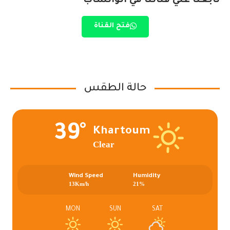
تابعنا علي قناتنا في الواتساب
فتح القناة
حالة الطقس
39°
Khartoum
Clear
Wind Speed
Humidity
13Km/h
21%
MON
SUN
SAT