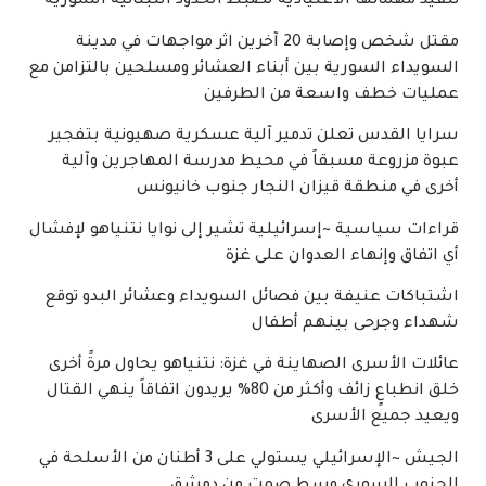
تنفيذ مهماتها الاعتيادية لضبط الحدود اللبنانية السورية
مقتل شخص وإصابة 20 آخرين اثر مواجهات في مدينة
السويداء السورية بين أبناء العشائر ومسلحين بالتزامن مع
عمليات خطف واسعة من الطرفين
سرايا القدس تعلن تدمير آلية عسكرية صهيونية بتفجير
عبوة مزروعة مسبقاً في محيط مدرسة المهاجرين وآلية
أخرى في منطقة قيزان النجار جنوب خانيونس
قراءات سياسية ~إسرائيلية تشير إلى نوايا نتنياهو لإفشال
أي اتفاق وإنهاء العدوان على غزة
اشتباكات عنيفة بين فصائل السويداء وعشائر البدو توقع
شهداء وجرحى بينهم أطفال
عائلات الأسرى الصهاينة في غزة: نتنياهو يحاول مرةً أخرى
خلق انطباعٍ زائف وأكثر من 80% يريدون اتفاقاً ينهي القتال
ويعيد جميع الأسرى
الجيش ~الإسرائيلي يستولي على 3 أطنان من الأسلحة في
الجنوب السوري وسط صمت من دمشق