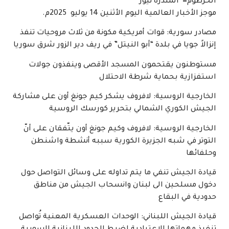
الخرطوم=^المندرة نيوز^
موجز الأخبار العالمية اليوم الأثنين 14 يوليو 2025م.
مصادر سورية: قوات أمريكية مكونة من ثلاث مروحيات تنفذ
إنزالاً جويا في بلدة “أبو النيتل” في ريف دير الزور شرق سوريا
مستوطنون يقتحمون المسجد الأقصى وينفذون جولات
استفزازية بحماية شرطة الاحتلال
الخارجية الروسية: لافروف يشكر كيم جونغ أون على مشاركة
الجيش الكوري الشمالي بتحرير كورسك الروسية
الخارجية الروسية: لافروف وكيم جونغ أون يتّفقان على أنّ
التوتر في شبه الجزيرة الكورية سببه أنشطة واشنطن
وحلفائها
قيادة الجيش تنفي ما يتم تداوله على وسائل التواصل حول
دخول مسلحين الى لبنان وانسحاب الجيش من مناطق
حدودية في البقاع
قيادة الجيش اللبناني: الوحدات العسكرية المعنية تُواصل