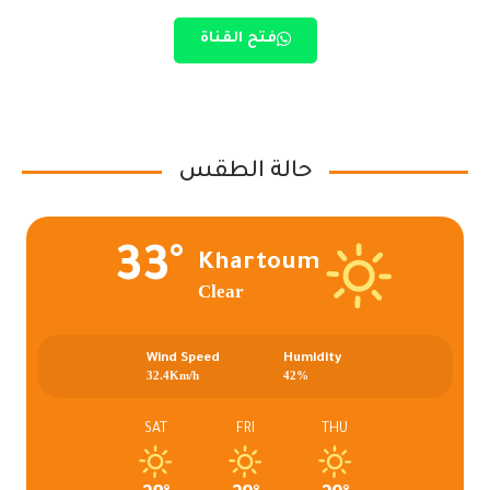
فتح القناة
حالة الطقس
33°
Khartoum
Clear
Wind Speed
Humidity
32.4Km/h
42%
SAT
FRI
THU