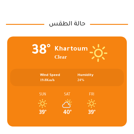
حالة الطقس
38°
Khartoum
Clear
Wind Speed
Humidity
19.8Km/h
24%
SUN
SAT
FRI
39°
40°
39°