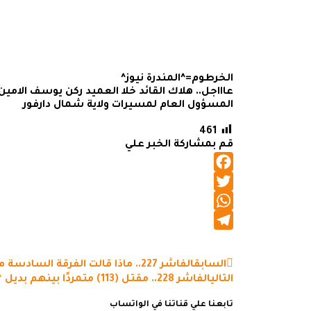
الخرطوم=^المندرة نيوز^
عاااجل.. هلاك القائد خلا العميد ركن يوسف الامين
المسؤول العام لمسيرات ولاية شمال دارفور
461
قم بمشاركة الخبر علي
Facebook
Twitter
WhatsApp
Telegram
السابق
الفاشر 227.. ماذا قالت الفرقة السادسة مشاة
التالي
الفاشر 228.. مقتل (113) متمردًا بينهم بديل “علي يعقوب”
تابعنا علي قناتنا في الواتساب