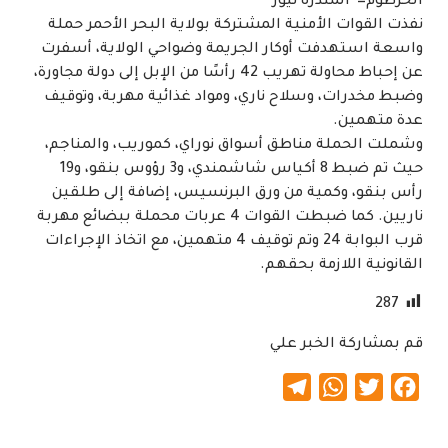
الخرطوم=^المندرة نيوز^
نفذت القوات الأمنية المشتركة بولاية البحر الأحمر حملة
واسعة استهدفت أوكار الجريمة وضواحي الولاية، أسفرت
عن إحباط محاولة تهريب 42 رأسًا من الإبل إلى دولة مجاورة،
وضبط مخدرات، وسلاح ناري، ومواد غذائية مهربة، وتوقيف
عدة متهمين.
وشملت الحملة مناطق أسواق نوراي، كموريب، والمناجم،
حيث تم ضبط 8 أكياس شاشمندي، و3 رؤوس بنقو، و19
رأس بنقو، وكمية من ورق البرنسيس، إضافة إلى طلقين
ناريين. كما ضبطت القوات 4 عربات محملة ببضائع مهربة
قرب البوابة 24 وتم توقيف 4 متهمين، مع اتخاذ الإجراءات
القانونية اللازمة بحقهم.
287
قم بمشاركة الخبر علي
Telegram
WhatsApp
Twitter
Facebook