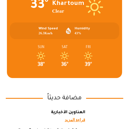
33°
Khartoum
Clear
Wind Speed
Humidity
26.3Km/h
43%
SUN
SAT
FRI
38°
36°
39°
مضافة حديثاً
العناوين الأخبارية
قراءة المزيد