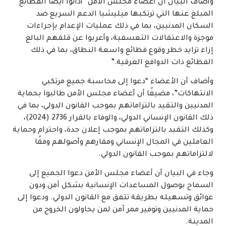
وأضاف البيان ان أعضاء مجلس الأمن “أدانوا أيضًا الفظائع
المبلغ عنها التي ترتكبها ميليشيا الدعم السريع ضد
السكان المدنيين، بما في ذلك عمليات الإعدام بإجراءات
موجزة والاعتقالات التعسفية، وأعربوا عن قلقهم البالغ
إزاء تزايد خطر وقوع فظائع واسعة النطاق، بما في ذلك
الفظائع ذات الدوافع العرقية.”
وأضاف أن الأعضاء “دعوا إلى محاسبة جميع مرتكبي
الانتهاكات”، مضيفًا أن أعضاء مجلس الأمن طالبوا بحماية
المدنيين والتقيد بالتزاماتهم بموجب القانون الدولي، بما في
ذلك القانون الإنساني الدولي، والوفاء بالقرار 2736 (2024)،
وكذلك التقيد بالتزاماتهم بموجب إعلان جدة، واحترام وحماية
العاملين في المجال الإنساني ومقارهم وأصولهم وفقًا
لالتزاماتهم بموجب القانون الدولي.
وجاء في البيان أن أعضاء مجلس الأمن دعوا الجميع إلى
السماح بوصول المساعدات الإنسانية بشكل آمن ودون
عوائق وتسهيله بطريقة تتفق مع القانون الدولي. ودعوا إلى
حماية المدنيين وتوفير ممر آمن لمن يحاولون الخروج من
المدينة.