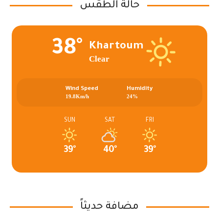
حالة الطقس
38°
Khartoum
Clear
Wind Speed
Humidity
19.8Km/h
24%
SUN
SAT
FRI
39°
40°
39°
مضافة حديثاً