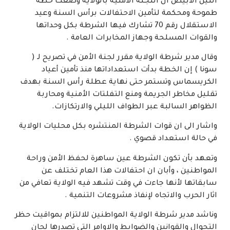
النيل الأبيض ان اللجنة الأمنية بالولاية وضعت خطة
طموحة ومحكمة لتأمين الاحتفالات برأس السنة وعيد
الاستقلال رقم 70 تشارك فيها الشرطة بكل وحداتها
والقوات المسلحة وجهاز المخابرات العامة .
وقال مدير شرطة الولاية مقرر لجنة الأمن في تصريح لـ (
سونا ) إن الخطة بدأت استعداداتها منذ تأمين أعياد
الكريسماس وتستمر حتى نهاية عطلة رأس السنة بهدف
تقليل مخاطر الجريمة ومنع التفلتات الأمنية ومحاربة
الظواهر السالبة عبر الطواف الليلي والارتكازات.
واشار الى ان قوات الشرطة المنتشره بكل محليات الولاية
في حالة استعداد قصوي .
وتعهد بأن تكون الشرطة عين ساهرة لحفظ الأمن وراحة
المواطنين ، وأبان ان احتفالات هذا العام تختلف عن
سابقاتها لأنها جاءت في وقت تشهد فيه الولاية تعافي من
اثار الحرب والاتجاه لإنفاذ مشروعات التنمية .
وناشد مدير شرطة الولاية المواطنين للالتزام بمواقيت حظر
التجوال والقوانين والضوابط والاوامر التي تصدرها لجان