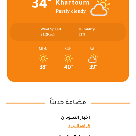
34°
Khartoum
Partly cloudy
Wind Speed
Humidity
21.2Km/h
32%
MON
SUN
SAT
38°
40°
39°
مضافة حديثاً
أخبار السودان
قراءة المزيد