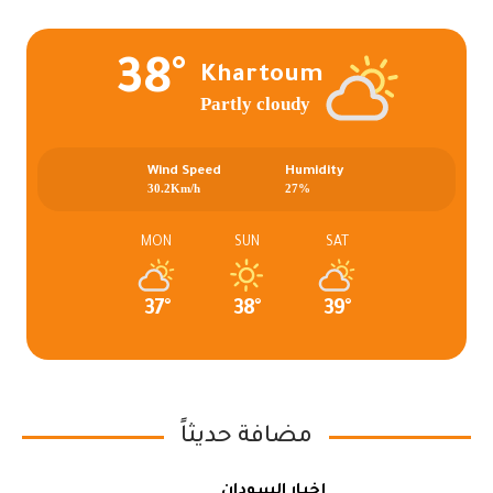
38°
Khartoum
Partly cloudy
Wind Speed
Humidity
30.2Km/h
27%
MON
SUN
SAT
37°
38°
39°
مضافة حديثاً
أخبار السودان