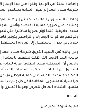
واعضاء لجنة أمن الولاية وقفوا على هذا الإنجاز 
شرطة صلاح أحمد إبراهيم، السادة مساعدو المدير ا
وخاطب السيد وزير المالية د. جبريل إبراهيم القو
ومشددا على ضرورة حماية الاقتصاد وتأمين المجت
مهددا حقيقيا، لأنها تؤثر بصورة مباشرة على تدمير
وقوفهم مع قوات الجمارك والتزامهم بتوفير كافة ا
جبريل في ذكرى الاستقلال إلى ضرورة الاستقلال 
ومن جانبه ثمن السيد الفريق شرطة صلاح أحمد إب
بولاية البحر الأحمر التي ظلت تحققها باستمرار 
واوضح أن الضبطية تعتبر انطلاقة قويه لبداية عا
اسطول من الآليات والأجهزة والمعدات الحديثة ا
المكافحة، مجددا العهد على حماية الوطن من كل
حيا سيادته منسوبي المكافحة في كل ولايات الس
متمنيا الشفاء العاجل للجرحى وعودة الأسرى وا
105
قم بمشاركة الخبر علي