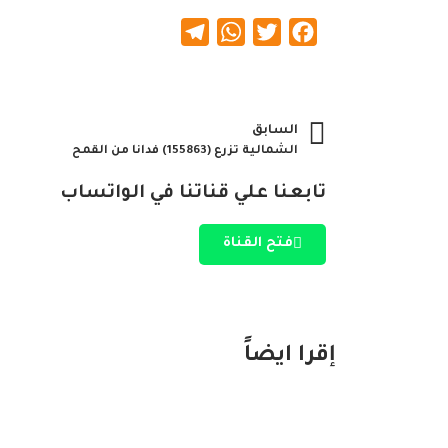
Telegram
WhatsApp
Twitter
Facebook
السابق
الشمالية تزرع (155863) فدانا من القمح
تابعنا علي قناتنا في الواتساب
فتح القناة
إقرا ايضاً