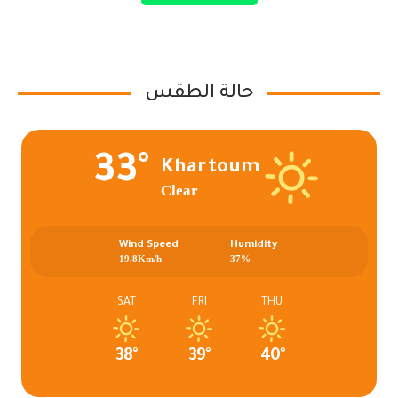
حالة الطقس
33°
Khartoum
Clear
Wind Speed
Humidity
19.8Km/h
37%
SAT
FRI
THU
38°
39°
40°