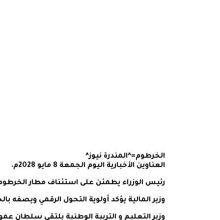
الخرطوم=^المندرة نيوز^
العناوين الأخبارية اليوم الجمعة 8 مايو 2028م.
رئيس الوزراء يطمئن على استئناف مطار الخرطوم ا
وزير المالية يؤكد أولوية التحول الرقمي ويصفه بالحل
وزير التعليم و التربية الوطنية يلتقي سلطان عم