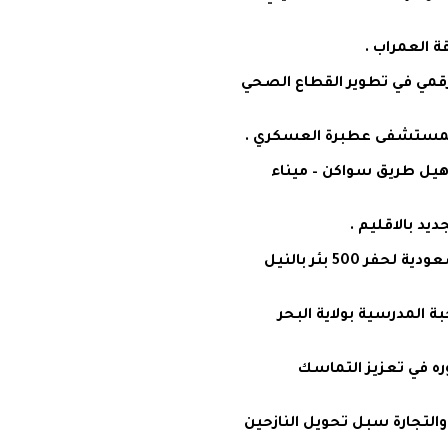
ة العمراب .
لرقمي في تطوير القطاع الصحي
 بمستشفى عطبرة العسكري .
أهيل طريق سواكن – ميناء
ديد بالاقليم .
بادي يقف على جهود تنفيذ مشروعات المنحة السعودية لحفر 500 بئر بالنيل
ة المدرسية بولاية البحر
وره في تعزيز التماسك
 والتجارة سبل تحويل النازحين