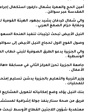
أمين الحج والعمرة بشمال دارفور: استكمال إجراء
المقدسة عبر سواكن .
والي شمال كردفان يشيد بجهود الهيئة القومية لل
وحماية حزام الصمغ العربي .
النيل الأبيض تبحث ترتيبات تنفيذ المنحة السعودية لحفر 14 بئراً جوفيا
وصول الفوج الاول لحجاج النيل الأبيض إلى سواكن
والي الجزيرة يدعو الطرق الصوفية لتبني خطاب ا
الوسطية .
جامعة الجزيرة تحرز المركز الثاني في مسابقة «هالت 
الأعمال .
وزير التربية والتعليم بالجزيرة يدشن تسليم إمتح
للمحليات .
بنك النيل يؤكد وضع إمكانياته لتمويل المشاريع ال
فريق من صحة سنار ينفذ جولة إشرافية لمستشفيات
معتمدية شؤون اللاجئين القطاع الأوسط تبحث مع