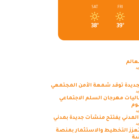
SAT
FRI
38°
39°
عالم
يد
جديدة توقد شمعة الأمن المجتمعي
يد
اليات مهرجان السلم الاجتماعي
وم
يد
 المدني يفتتح منشآت جديدة بمدني
يد
عزز التخطيط والاستثمار بمنصة
ية