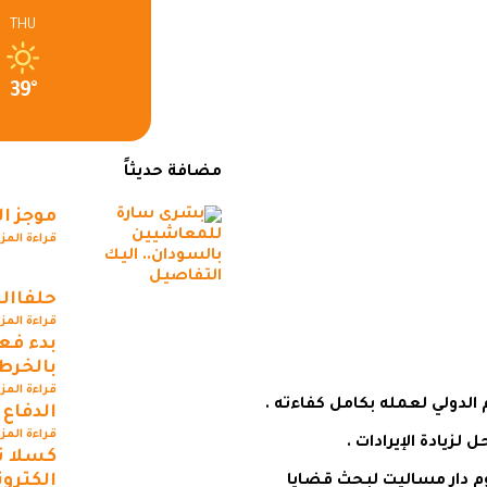
THU
39°
مضافة حديثاً
موجز ال
قراءة المز
حلفاال
قراءة المز
بدء فع
بالخرط
قراءة المز
لدولي لعمله بكامل كفاءته .
الدفاع
قراءة المز
 لزيادة الإيرادات .
كسلا ت
إلكترون
وم دار مساليت لبحث قضايا