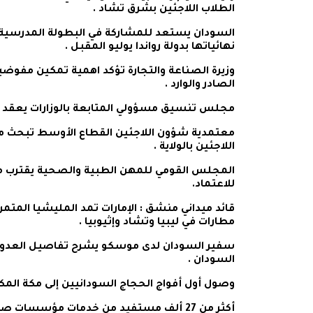
الطلاب اللاجئين بشرق تشاد .
السودان يستعد للمشاركة في البطولة المدرسية الأ
نهائياتها بدولة رواندا يوليو المقبل .
وزيرة الصناعة والتجارة تؤكد اهمية تمكين مفوضيا
الصادر والوارد .
مجلس تنسيق مسؤولي المتابعة بالوزارات يعقد اج
معتمدية شؤون اللاجئين القطاع الأوسط تبحث مع
اللاجئين بالولاية .
المجلس القومي للمهن الطبية والصحية يقترب من 
للاعتماد.
قائد ميداني منشق : الإمارات تمد المليشيا المتم
مطارات في ليبيا وتشاد وإثيوبيا .
سفير السودان لدى موسكو يشرح تفاصيل العدوان ا
السودان .
وصول أول أفواج الحجاج السودانيين إلى مكة المك
أكثر من 27 ألف مستفيد من خدمات مؤسسات 