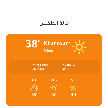
حالة الطقس
38°
Khartoum
Clear
Wind Speed
Humidity
32.4Km/h
28%
TUE
MON
SUN
38°
37°
40°