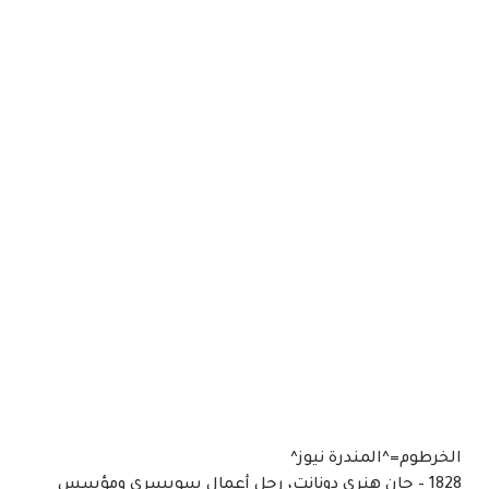
الخرطوم=^المندرة نيوز^
1828 – جان هنري دونانت، رجل أعمال سويسري ومؤسس