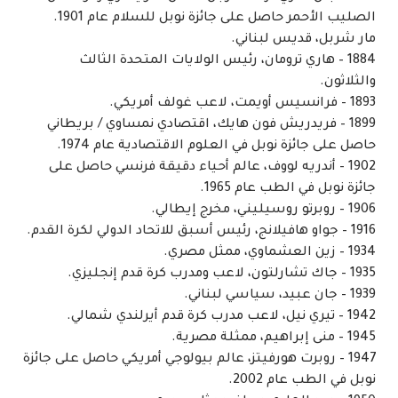
الصليب الأحمر حاصل على جائزة نوبل للسلام عام 1901.
مار شربل، قديس لبناني.
1884 – هاري ترومان، رئيس الولايات المتحدة الثالث
والثلاثون.
1893 – فرانسيس أويمت، لاعب غولف أمريكي.
1899 – فريدريش فون هايك، اقتصادي نمساوي / بريطاني
حاصل على جائزة نوبل في العلوم الاقتصادية عام 1974.
1902 – أندريه لووف، عالم أحياء دقيقة فرنسي حاصل على
جائزة نوبل في الطب عام 1965.
1906 – روبرتو روسيليني، مخرج إيطالي.
1916 – جواو هافيلانج، رئيس أسبق للاتحاد الدولي لكرة القدم.
1934 – زين العشماوي، ممثل مصري.
1935 – جاك تشارلتون، لاعب ومدرب كرة قدم إنجليزي.
1939 – جان عبيد، سياسي لبناني.
1942 – تيري نيل، لاعب مدرب كرة قدم أيرلندي شمالي.
1945 – منى إبراهيم، ممثلة مصرية.
1947 – روبرت هورفيتز، عالم بيولوجي أمريكي حاصل على جائزة
نوبل في الطب عام 2002.