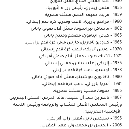
1950 – عبد الهادي صباغ، ممثل سوري.
1955 – ملس زيناوي، رئيس وزراء إثيوبيا.
1959 – فريدة سيف النصر، ممثلة مصرية.
1960 – فرانكو باريزي، لاعب ومدرب كرة قدم إيطالي.
1962 – ماساكي تيراسوما، ممثل أداء صوتي ياباني.
1965 – كيجي اينافون، مصمم ومنتج ياباني.
1966 – كلاوديو تافاريل، حارس مرمى كرة قدم برازيلي.
1970 – لويس أنريكه، لاعب كرة قدم إسباني.
1971 – تشاك هيوبر، ممثل أداء صوتي أمريكي.
1975 – إنريكي إغليسياس، مغني إسباني.
1978 – لوسيو، لاعب كرة قدم برازيلي.
1980 – تاكانوري هوشينو، ممثل أداء صوتي ياباني.
1981 – أندريا بارزالي، لاعب كرة قدم إيطالي.
1985 – سوما، مغنية وممثلة مصرية.
1987 – ناصر بن حمد آل خليفة، قائد الحرس الملكي البحريني
ورئيس المجلس الأعلى للشباب والرياضة ورئيس اللجنة
الأولمبية البحرينية.
1996 – سيكس ناين، مُغني راب أمريكي.
2003 – الحسن بن محمد، ولي عهد المغرب.