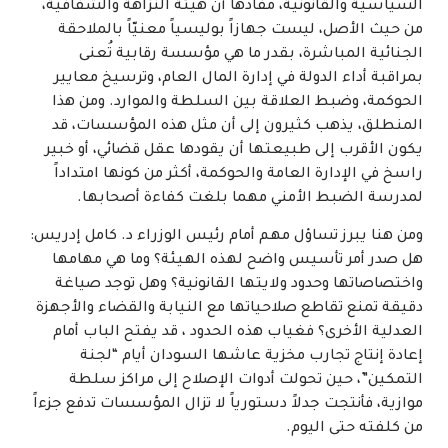
السياسية والقانونية، مفادها أن هيئة النزاهة والشفافية،
من حيث الأصل، ليست جهازاً بوليسياً معنيّاً بالملاحقة
الجنائية المباشرة، بقدر ما هي مؤسسة رقابية تُعنى
بمراقبة أداء الدولة في إدارة المال العام، وترسيخ معايير
الحوكمة، وضبط العلاقة بين السلطة والموارد. ومن هذا
المنطلق، يذهب كثيرون إلى أن مثل هذه المؤسسات، قد
يكون الأقرب إلى طبيعتها أن يقودها عقل قضائي، أو خبير
راسخ في الإدارة العامة والحوكمة، أكثر من كونها امتداداً
لمدرسة الضبط الأمني مهما بلغت كفاءة أصحابها.
ومن هنا يبرز تساؤل مهم أمام رئيس الوزراء د. كامل إدريس:
هل صدر أمر تأسيس واضح لهذه الهيئة؟ وما هي مهامها
واختصاصاتها وحدود ولايتها القانونية؟ وهل توجد صياغة
دقيقة تمنع تقاطع صلاحياتها مع النيابة والقضاء والأجهزة
العدلية الأخرى؟ فغياب هذه الحدود ، قد يفتح الباب أمام
إعادة إنتاج تجارب مخزية عاشها السودان أيام “لجنة
التمكين”، حين تحولت أدوات الإصلاح إلى مراكز سلطة
موازية، فأنتجت جدلاً دستورياً لا تزال المؤسسات تدفع جزءاً
من كلفته حتى اليوم.