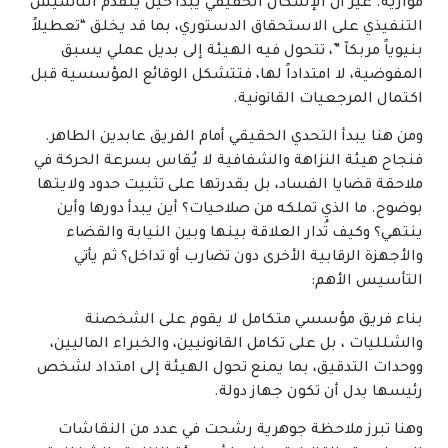
موازية. غير أن الإشكال الحقيقي يبدأ حين يتقدم التأسيس
التنفيذي على الاستحقاق الدستوري، بما قد يخلق “تعطيلاً
بنيوياً مربكآ ”، تتحول فيه الهيئة إلى بديل عملي يسبق
المفوضية، لا امتداداً لها، فتتشكل الوقائع المؤسسية قبل
اكتمال المرجعيات القانونية.
ومن هنا يبدأ التحدي الحقيقي أمام الفريق عابدين الطاهر.
فنجاح هيئة النزاهة والشفافية لا يُقاس بسرعة الحركة في
ملاحقة قضايا الفساد، بل بقدرتها على تثبيت حدود ولايتها
بوضوح. ما الذي تملكه من صلاحيات؟ أين يبدأ دورها وأين
ينتهي؟ وكيف تُدار العلاقة بينها وبين النيابة والقضاء
والأجهزة الرقابية الأخرى دون تضارب أو تداخل؟ ثم يأتي
التأسيس الأهم:
بناء فريق مؤسسي متكامل لا يقوم على الشخصنة
والشلليات ، بل على تكامل القانونيين، والخبراء الماليين،
ووحدات التدقيق، بما يمنع تحول الهيئة إلى امتداد لشخص
رئيسها بدل أن تكون جهاز دولة.
وهنا تبرز ملاحظة جوهرية رشحت في عدد من النقاشات