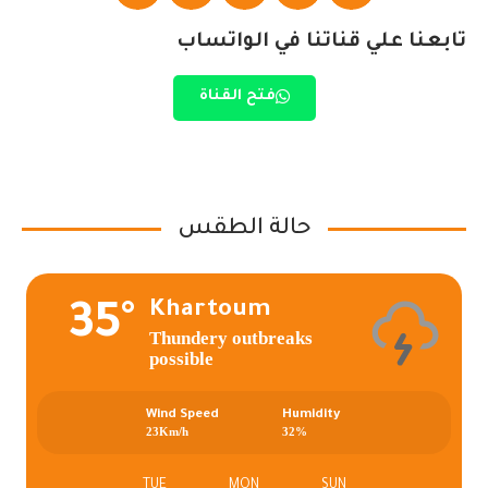
تابعنا علي قناتنا في الواتساب
فتح القناة
حالة الطقس
Khartoum
35°
Thundery outbreaks
possible
Wind Speed
Humidity
23Km/h
32%
TUE
MON
SUN