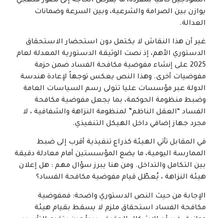
النموذجين كافياً بمفرده، ما يفرض الحاجة إلى تصور منهجي
يوازن بين الصرامة والشرعية، وبين السرعة وضمانات
العدالة.
غير أن هذا النقاش لا يكتمل دون استحضار الاستحقاق
الدستوري الأهم، إذ نصت الوثيقة الدستورية المعدلة لعام
2025 على إنشاء مفوضية مكافحة الفساد ضمن حزمة
مفوضيات أخرى. وهذا النص يعكس توجهاً لإعادة هندسة
الدولة عبر مؤسسات عليا تتولى رسم السياسات العامة
وضبط منظومة الحوكمة، بما يجعل مفوضية مكافحة
الفساد “العقل الناظم” لمنظومة النزاهة والشفافية ، لا
مجرد جهاز إضافي داخل الهيكل التنفيذي.
في المقابل تأتي الهيئة كذراع تنفيذية أقرب إلى ضبط
الممارسة اليومية، ما يضع المؤسستين أمام معادلة دقيقة
بين التكامل والتداخل. ومن هنا يبرز سؤال مهم : هل إعلان
هيئة النزاهة ، يُعطّل قيام مفوضية مكافحة الفساد؟
الإجابة من حيث النص الدستوري واضحة: فمفوضية
مكافحة الفساد استحقاق ملزم لا يسقط بقيام هيئة