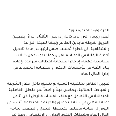
الخرطوم=^المندرة نيوز^
أصدر رئيس الوزراء د. كامل إدريس، الثلاثاء، قرارًا بتعيين
الفريق شرطة عابدين الطاهر رئيسًا لهيئة النزاهة
والشفافية، في خطوة تُحسب ضمن ترتيبات إعادة تفعيل
أجهزة الرقابة في الدولة. فالقرار، كما يبدو، يحمل دلالات
سياسية مهمة، إذ جاء استجابةً لمطالب متزايدة بإعادة
بناء الثقة في مؤسسات الحكم، واستعادة الانضباط في
إدارة المال العام.
تعيين الطاهر بخلفيته الأمنية ،و بتميزه داخل جهاز الشرطة
والمباحث الجنائية، يعكس ميلاً واضحاً نحو منطق الفاعلية
الميدانية في التعامل مع ملف الفساد. فالرجل الذي تنامى
وعيه المهني في بيئة التحقيق والجريمة المنظمة، يُستدعى
اليوم إلى ساحة مختلفة يكتنفها التحدي والتعقيد، ساحة
المال العام وشبكات النفوذ الإداري والاقتصادي. وهنا تبدأ