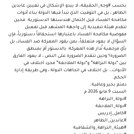
بحسب #وجه_الحقيقة، لا يبدو الإشكال في تعيين عابدين
الطاهر ، بل في التوقيت الذي تبدأ فيها الدولة بناء أدوات
مكافحة الفساد قبل اكتمال هندستها الدستورية. فحين
تتقدم هيئة تنفيذية إلى واجهة المشهد قبل تفعيل
مفوضية مكافحة الفساد باعتبارها استحقاقاً دستورياً، فإن
السؤال لا يعود متعلقاً، بمن يقود المعركة ضد الفساد، بل
بأي مرجعية تُدار هذه المعركة: بالدستور أم بمنطق
الضرورة؟ وحين تتقدم الضرورة على النص ، لا يعود الفارق
بين “دولة النزاهة” و“دولة الملاحقة” مجرد اختلاف في
الأدوات… بل اختلاف في اتجاهات الدولة ، وفي طريقة إدارة
الحكم.
دمتم بخير وعافية.
السبت 9 مايو 2026 م
#دولة_النزاهة
#دولة_الملاحقة
#كامل_إدريس
#عابدين_الطاهر
#هيئة_النزاهة_والشفافية