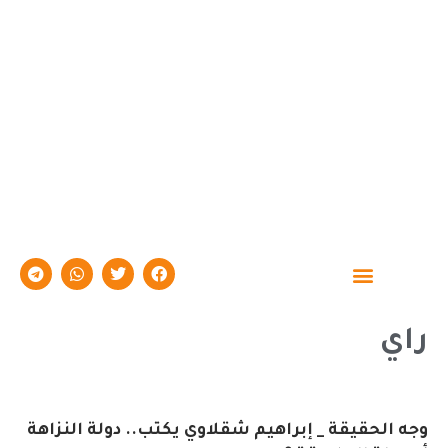
حوارات وتقارير
راي
وجه الحقيقة _ إبراهيم شقلاوي يكتب.. دولة النزاهة