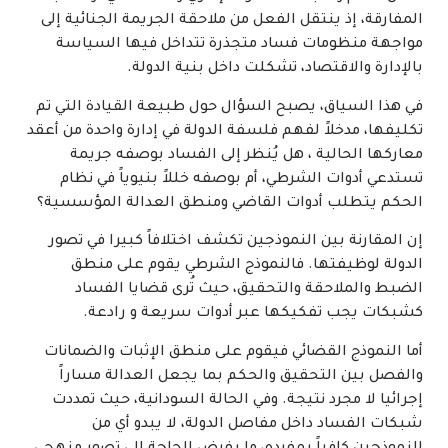
المفارقة، إذ ينتقل الفعل من ملاحقة الجريمة الجنائية إلى
مواجهة منظومات فساد متجذرة تتداخل فيها السياسة
بالإدارة والاقتصاد، تشكلت داخل بنية الدولة.
في هذا السياق، يصبح السؤال حول طبيعة القيادة التي تم
تكليفها، مدخلاً لفهم فلسفة الدولة في إدارة واحدة من أعقد
معاركها الحالية ، هل يُنظر إلى الفساد بوصفه جريمة
تستدعي أدوات الشرطي، أم بوصفه خللاً بنيوياً في نظام
الحكم يتطلب أدوات القاضي ومنطق العدالة المؤسسية؟
إن المقارنة بين النموذجين تكشف اختلافاً كبيرا في تصور
الدولة لوظيفتها. فالنموذج الشرطي يقوم على منطق
الضبط والملاحقة والتحقيق، حيث تُرى قضايا الفساد
كشبكات يجب تفكيكها عبر أدوات سريعة و رادعة.
أما النموذج القضائي فيقوم على منطق الإثبات والضمانات
والفصل بين التحقيق والحكم بما يجعل العدالة مساراً
إجرائيا لا مجرد نتيجة. وفي الحالة السودانية، حيث تمددت
شبكات الفساد داخل مفاصل الدولة، لا يبدو أي من