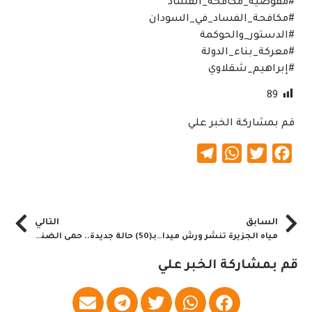
#مفوضية_مكافحة_الفساد
#مكافحة_الفساد_في_السودان
#الدستور_والحوكمة
#معركة_بناء_الدولة
#إبراهيم_شقلاوي
89
قم بمشاركة الخبر علي
Telegram
WhatsApp
Twitter
Facebook
السابق
التالي
مياه الجزيرة تنشر ورش ميدانة لصيانة أعطال الشبكات
بـ(50) حالة جديدة.. حمى الضنك تداهم ولاية نهرالنيل
قم بمشاركة الخبر علي