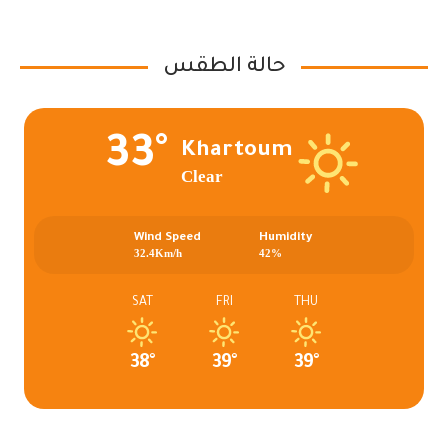
حالة الطقس
33°
Khartoum
Clear
Wind Speed
Humidity
32.4Km/h
42%
SAT
FRI
THU
38°
39°
39°