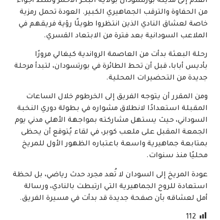
القدم إلى مدينة بورتسودان بولاية البحر الأحمر وسط أجواء
من الحفاوة والترقب الجماهيري الكبير. العودة تحمل رمزية
خاصة لعشاق النادي الذين انتظروا طويلًا رؤية فريقهم في
الملاعب السودانية بعد فترة من الابتعاد القسري.
رحلة البعثة بدأت من العاصمة الرواندية كيغالي مرورًا
بأديس أبابا، قبل أن تحط الطائرة في بورتسودان، لتبدأ مرحلة
جديدة من التحضيرات المحلية.
ومن المقرر أن يتوجه الفريق إلى الخرطوم خلال الساعات
المقبلة استعدادًا لانطلاق مشواره في بطولة دوري النخبة
السوداني، حيث يستهل مشاركته بمواجهة الأهلي مدني يوم
الجمعة المقبل على ملعب كوبر، في لقاء يُتوقع أن يحظى
بمتابعة جماهيرية واسعة باعتباره الظهور الأول للمريخ
محليًا منذ سنوات.
عودة المريخ إلى السودان لا تُعد مجرد حدث رياضي، بل لحظة
استعادة للروح الجماهيرية التي ارتبطت بالنادي، ورسالة
أمل لعشاقه بأن صفحة جديدة قد بدأت في مسيرة الفريق.
112