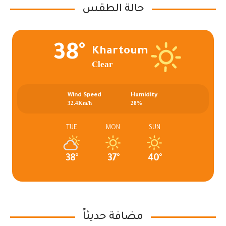
حالة الطقس
38°
Khartoum
Clear
Wind Speed
Humidity
32.4Km/h
28%
TUE
MON
SUN
38°
37°
40°
مضافة حديثاً