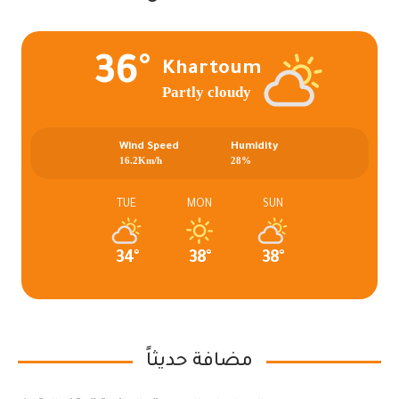
36°
Khartoum
Partly cloudy
Wind Speed
Humidity
16.2Km/h
28%
TUE
MON
SUN
34°
38°
38°
مضافة حديثاً