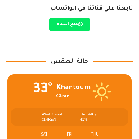
تابعنا علي قناتنا في الواتساب
فتح القناة
حالة الطقس
33°
Khartoum
Clear
Wind Speed
Humidity
32.4Km/h
42%
SAT
FRI
THU