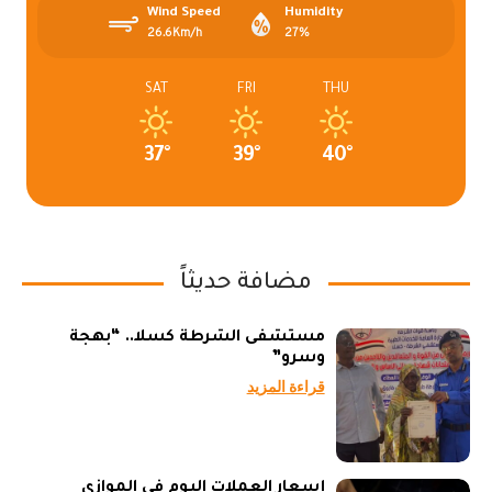
Wind Speed
Humidity
26.6Km/h
27%
SAT
FRI
THU
37°
39°
40°
مضافة حديثاً
مستشفى الشرطة كسلا.. “بهجة
وسرو”
قراءة المزيد
أسعار العملات اليوم في الموازي