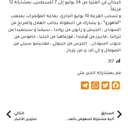
كيجالي في الفترة من 24 يوليو إلى 7 أغسطس، بمشاركة 12
فريقاً.
​و تسحب القرعة 10 يوليو الجاري بقاعة المؤتمرات بملعب
“أماهورو” ، و يشارك في البطولة بجانب الهلال والمريخ من
السودان ، الجيش و رايون من رواندا ، سيمبا و سينغيدا من
تنزانيا ، فايبرز من أوغندا ، قورماهيا من كينيا ، جاموس من
جنوب السودان ، الحرس من جيبوتي ، مقديشو سيتي من
الصومال و كي اف زد من زنزبار .
317
قم بمشاركة الخبر علي
Telegram
WhatsApp
Twitter
Facebook
السابق
التالي
آلية مشتركة للنهوض بالمدن الصناعية في الخرطوم
عناوين الأخبار