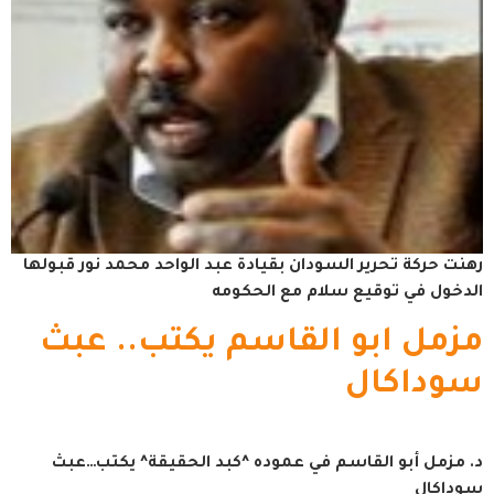
رهنت حركة تحرير السودان بقيادة عبد الواحد محمد نور قبولها
الدخول في توقيع سلام مع الحكومه
مزمل ابو القاسم يكتب.. عبث
سوداكال
د. مزمل أبو القاسم في عموده ^كبد الحقيقة^ يكتب…عبث
سوداكال