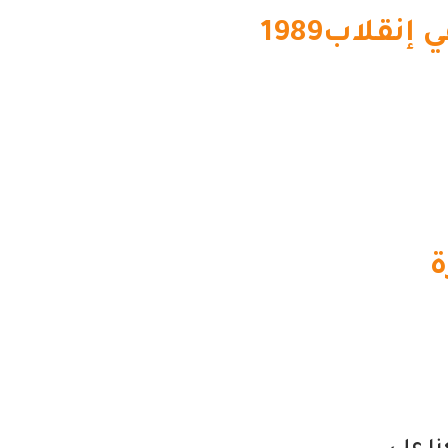
قلاب1989
ة