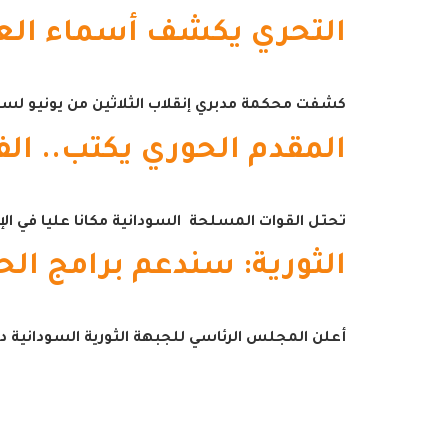
التحري يكشف أسماء العسك
كشفت محكمة مدبري إنقلاب الثلاثين من يونيو لسنة 1989عن وجود فئتين مرتبطتين بالان
المقدم الحوري يكتب.. الف
تحتل القوات المسلحة السودانية مكانا عليا في الإ
الثورية: سندعم برامج الح
أعلن المجلس الرئاسي للجبهة الثورية السودانية دع