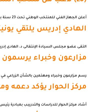
(25) لاعب من منتخب الشباب يدخلون معسكر داخلي
أعلن الجهاز الفني للمنتخب الوطني تحت 23 سنة بقيادة المدرب منير لهباب عن قائمة تضم 25 لاعباً
الهادي إدريس يلتقي يون
التقى عضو مجلس السيادة الإنتقالى د. الهادى إد
مزارعون وخبراء يرسمون 
رسم مزارعون وخبراء ومهتمين بالشأن الزراعي في 
مركز الحوار يؤكد دعمه و
أشاد مركز الحوار للدراسات والتدريبب بمبادرة رئي