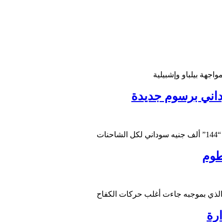
اجهة بيلباو وإشبيلية
اني برسوم جديدة
طوم
والذي بموجبه جاءت أغلب حركات الكفاح
رة