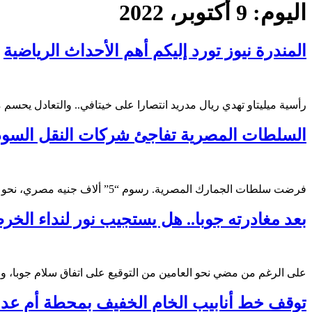
اليوم:
9 أكتوبر، 2022
المندرة نيوز تورد إليكم أهم الأحداث الرياضية
رأسية ميليتاو تهدي ريال مدريد انتصارا على خيتافي.. والتعادل يحسم مو
السلطات المصرية تفاجئ شركات النقل السود
فرضت سلطات الجمارك المصرية. رسوم “5” ألاف جنيه مصري، نحو “144” ألف جنيه سوداني لكل الشاحنات
بعد مغادرته جوبا.. هل يستجيب نور لنداء الخر
على الرغم من مضي نحو العامين من التوقيع على اتفاق سلام جوبا، 
توقف خط أنابيب الخام الخفيف بمحطة أم عدا