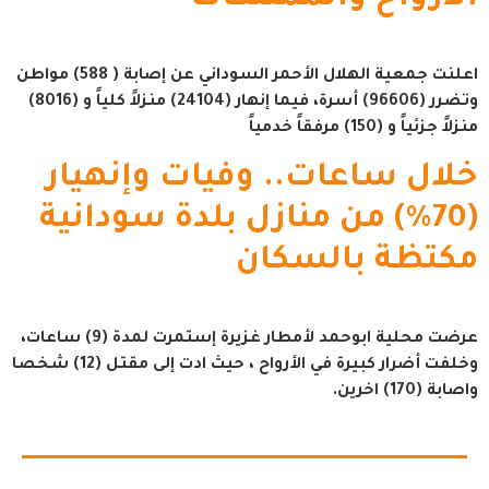
اعلنت جمعية الهلال الأحمر السوداني عن إصابة ( 588) مواطن
وتضرر (96606) أسرة، فيما إنهار (24104) منزلاً كلياً و (8016)
منزلاً جزئياً و (150) مرفقاً خدمياً
خلال ساعات.. وفيات وإنهيار
(70%) من منازل بلدة سودانية
مكتظة بالسكان
عرضت محلية ابوحمد لأمطار غزيرة إستمرت لمدة (9) ساعات،
وخلفت أضرار كبيرة في الأرواح ، حيث ادت إلى مقتل (12) شخصا
واصابة (170) اخرين.