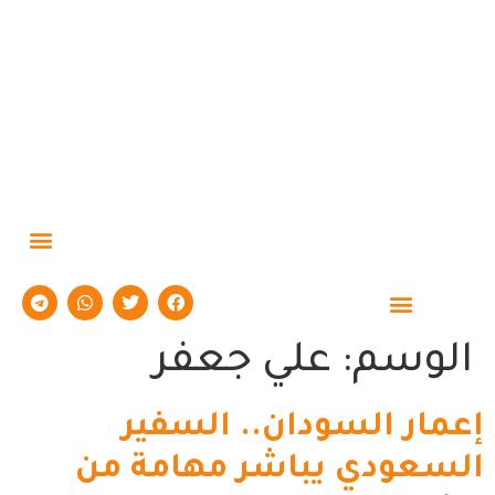
حوارات وتقارير
الوسم:
علي جعفر
إعمار السودان.. السفير
السعودي يباشر مهامة من