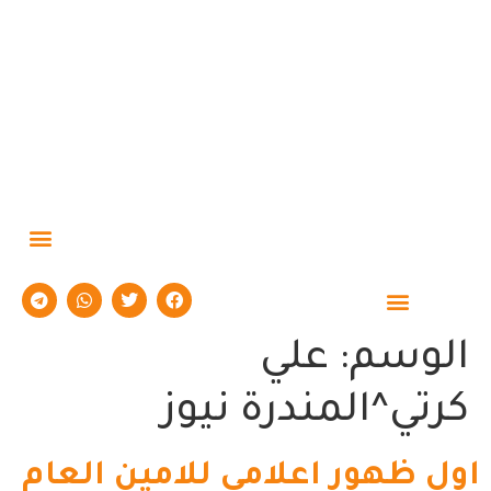
حوارات وتقارير
الوسم:
علي
كرتي^المندرة نيوز
اول ظهور اعلامي للامين العام