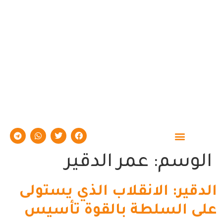
حوارات وتقارير
الوسم:
عمر الدقير
الدقير: الانقلاب الذي يستولى
على السلطة بالقوة تأسيس