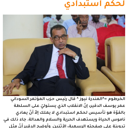
لحكم استبدادي
الخرطوم =^المندرة نيوز ^ قال رئيس حزب المؤتمر السوداني
عمر يوسف الدقير، إنّ الانقلاب الذي يستوليّ على السلطة
بالقوّة هو تأسيس لحكم استبدادي لا يملك إلاّ أنّ يعادي
ناموس الحياة ويستهدف الحرية والسلام والعدالة. جاء ذلك في
تدوينة على صفحته الرسمية، الأثنين. وأوضح الدقير أنّ مثل