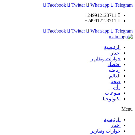
Facebook
Twitter
Whatsapp
Telegram
249912123711+
249912123711+
Facebook
Twitter
Whatsapp
Telegram
الرئيسية
اخبار
حوارات وتقارير
اقتصاد
رياضه
العالم
صحة
رأي
منوعات
تكنولوجيا
Menu
الرئيسية
اخبار
حوارات وتقارير