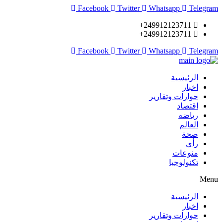
Facebook
Twitter
Whatsapp
Telegram
249912123711+
249912123711+
Facebook
Twitter
Whatsapp
Telegram
الرئيسية
اخبار
حوارات وتقارير
اقتصاد
رياضه
العالم
صحة
رأي
منوعات
تكنولوجيا
Menu
الرئيسية
اخبار
حوارات وتقارير