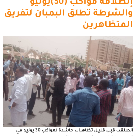
إنطلاقة مواكب (30)يونيو
والشرطة تطلق البمبان لتفريق
المتظاهرين
انطلقت قبل قليل تظاهرات حاشدة لمواكب 30 يونيو في