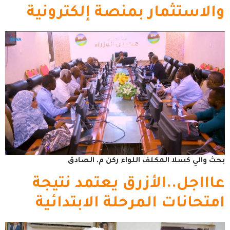
والاستثمار بمنصة إلكترونية
بحث والي كسلا المكلف اللواء ركن م. الصادق
عاااجل..الأزرق يعتمد نتيجة
امتحانات المرحلة الابتدائية