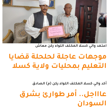
اعتمد والي كسلا المكلف اللواء ركن معاش
موجهات عاجلة لحلحلة قضايا
التعليم بمحليات ولاية كسلا
أكد والي كسلا المكلف اللواء ركن (م) الصادق
عاااجل.. أمر طوارئ بشرق
السودان