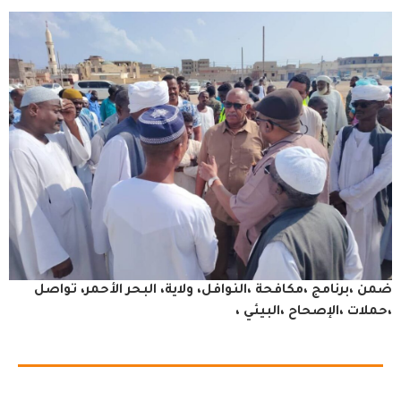
ضمن ،برنامج ،مكافحة ،النوافل، ولاية، البحر الأحمر، تواصل
،حملات ،الإصحاح ،البيئي ،