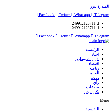
المندرة نيوز
Facebook
Twitter
Whatsapp
Telegram
249912123711+
249912123711+
Facebook
Twitter
Whatsapp
Telegram
الرئيسية
اخبار
حوارات وتقارير
اقتصاد
رياضه
العالم
صحة
رأي
منوعات
تكنولوجيا
Menu
الرئيسية