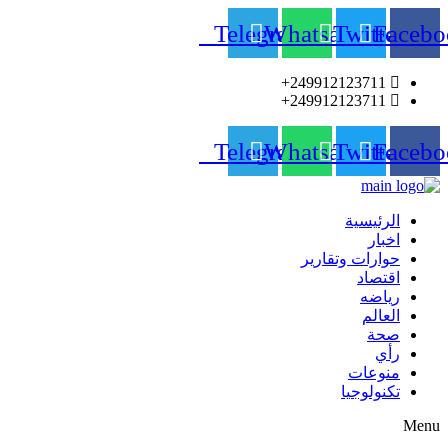
Telegram
Whatsapp
Twitter
Facebo
249912123711+
249912123711+
Telegram
Whatsapp
Twitter
Facebo
الرئيسية
اخبار
حوارات وتقارير
اقتصاد
رياضه
العالم
صحة
رأي
منوعات
تكنولوجيا
Menu