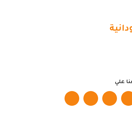
انية
نا علي