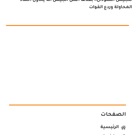
للجيش السودان.. بعدها أعلن الجيش انه يحاول اخماد
المحاولة وردع القوات
الصفحات
الرئيسية