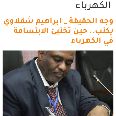
الكهرباء
وجه الحقيقة _ إبراهيم شقلاوي
يكتب.. حين تختبئ الابتسامة
في الكهرباء