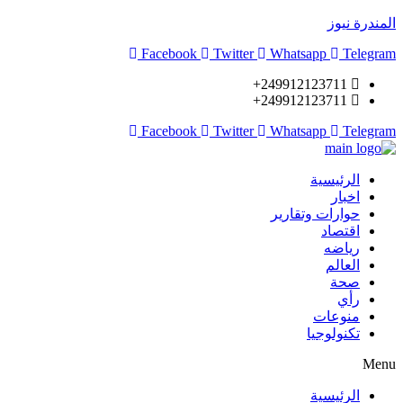
المندرة نيوز
Facebook
Twitter
Whatsapp
Telegram
249912123711+
249912123711+
Facebook
Twitter
Whatsapp
Telegram
الرئيسية
اخبار
حوارات وتقارير
اقتصاد
رياضه
العالم
صحة
رأي
منوعات
تكنولوجيا
Menu
الرئيسية