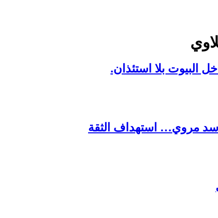
لاوي
ل البيوت بلا استئذان.
ة سد مروي… استهداف الثقة