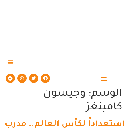
حوارات وتقارير
الوسم:
وجيسون
كامينغز
استعداداً لكأس العالم.. مدرب