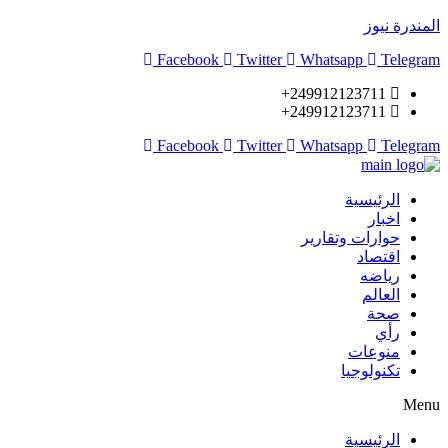
المندرة نيوز
Facebook
Twitter
Whatsapp
Telegram
249912123711+
249912123711+
Facebook
Twitter
Whatsapp
Telegram
الرئيسية
اخبار
حوارات وتقارير
اقتصاد
رياضه
العالم
صحة
رأي
منوعات
تكنولوجيا
Menu
الرئيسية