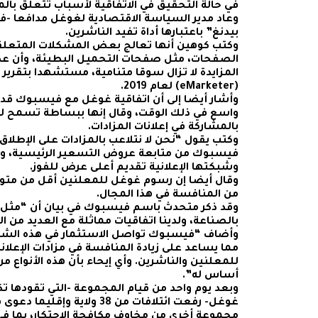
في حالة التحقيق في الاتفاقية لأسباب تتعلق بال
وعاد مدير السياسة الاقتصادية لغوغل مدافعا -ف
بيدنغ” باعتبارها أداة تفيد الناشرين.
وكتب كوهين أنها تعالج بعض المشكلات المتعلقة 
الصفحات، مثل صفحات التحميل البطيئة، وأن عطا
المزايدة لا تزال سوقا متنامية، مستشهدا بتقرير 
(eMarketer) لعام 2019.
وأشار أيضا إلى أن اتفاقية غوغل مع فيسبوك قد ت
واسع في ذلك الوقت، وقال إنها ببساطة تسمح 
بالمشاركة في إعلانات المزادات.
وكتب يقول “نحن لا نتلاعب بالمزادات على الإطلاق”
فيسبوك من متابعة عروض التسعير الرئيسية، ول
وشبكتها الإعلانية تقديم أعلى عرض للفوز.
وقال أيضا إن رسوم غوغل للمعلنين أقل من متوس
من المنافسة في هذا المجال.
وقد ذكر متحدث باسم فيسبوك في بيان أن “مثل 
بالصناعة، ولدينا اتفاقيات مماثلة مع العديد من ا
وأضاف “فيسبوك تواصل الاستثمار في هذه الشرا
مما يساعد على زيادة المنافسة في مزادات الإعلا
للمعلنين والناشرين. وأي إيحاء بأن هذه الأنواع من
أساس له”.
وبعد يوم واحد من قيام المجموعة -التي تقودها
غوغل- رفعت ائتلافات من 38 ولاي
مجموعة أخرى من مخاوف مكافحة الاحتكار، بما في