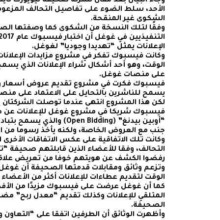
وجاء البيان بعد مقال نشرته صحيفة نيويورك تا
الأحد، سلط الضوء على تفاصيل التحالف المزع
الشكوى غير المنقحة.
وفقًا لتلك النسخة من الشكوى كما وصفتها الصح
الإعلانات يمثل “تهديدا وجوديا” لغوغل.
وكانت فيسبوك تفكر في مشروع مزايدات الإعلانا
الوقت، وهو أحد أشكال شراء الإعلانات الذي يسم
على منصات غوغل.
فيسبوك فكرت في مشروع تقديم عروض أسعار وهو
يسمح للناشرين بالتحايل على الاعتماد على من
فيسبوك شريكا في مشروع غوغل للإعلانات عن طر
“أوبين بيدنغ” (Open Bidding) و
جنب مع العروض الخاصة، ولكنه يأخذ رسوما من الع
وكانت تلك الاتفاقية على عكس الاتفاقات الأخرى 
رفضوا الكشف عن هويتهم خوفا من تعريض علاق
وتزعم وثائق ومقابلات قدمتها الصحيفة أن غوغ
الوقت لتقديم عطاءات للإعلانات أكثر من الأعضاء ا
كما أن غوغل عرضت على فيسبوك مزيدًا من الأف
المتلقي للإعلانات وكذلك تقديم “معدل ربح” م
الصحيفة.
وأظهرت الوثائق أن الطرفين اتفقا على “التعا