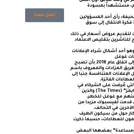
يمز في وقت سابق أول أمس
وم، مستشهداً بمسودة
اعلن معنا
يفة، رأى أحد المسؤولين
التنفيذيين في غوغل أن اختبار فيسبوك عام 2017 فكرة الانتقال إلى سوق
ت لتقديم عروض أسعار في ذلك
ح للناشرين بتقليص الاعتماد
 أحد أشكال شراء الإعلانات
صات غوغل
لكن هذا المشروع انتهى عندما توصلت الشركتان إلى اتفاق عام 2018 بأن تصبح
يق المزادات والمعروف باسم
الذي يسمح بتبادل الإعلانات المتنافسة جنبا إلى
طاءات الفائزة.
التي عُرضت على الشركاء في
التحالف، وفقا للأعضاء الذين قابلتهم صحيفة “تايمز” (The Times) والذين
تهم مع غوغل للخطر.
ل قدمت لفيسبوك مزيدا من
لآخرين في التحالف.
كار حول من سيكون الطرف
ضمون للعطاءات، حسبما ذكرت
ون ومساعدة” بعضهما البعض