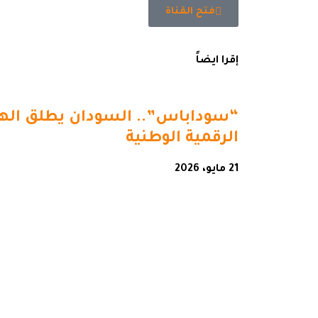
فتح القناة
إقرا ايضاً
“سوداباس”.. السودان يطلق اله
الرقمية الوطنية
21 مايو، 2026