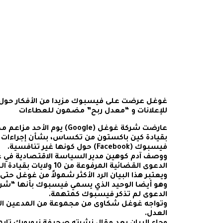
غوغل عرضت على فيسبوك مزيدا من الأفكار حول
للإعلانات و “معدل ربح” مضمون للعطاءات
عارضت شركة غوغل (Google) يوم
بقيادة كين باكستون من تكساس، بشأن إجراءات شر
فيسبوك (Facebook) حول كونها غير تنافسية.
ووصف آدم كوهين مدير السياسة الاقتصادية في غ
الدعوى القضائية المرفوعة من 10 ولايات بقيادة الجمهوريين بأنها “مضللة”.
ويعتبر هذا البيان الرد الأكثر شمولاً من غوغل حتى
وهو أيضا الوحيد الذي يسمي فيسبوك بأنها “شريك
الدعوى لم تذكر فيسبوك كمتهمة.
وتواجه غوغل شكاوى من مجموعة من المدعين العا
العدل.