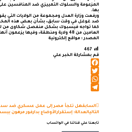
المزعومة والسلوك التمييزي ضد المنافسين على
بها.
ورفعت وزارة العدل ومجموعة من الولايات التي ي
ضد غوغل في وقت سابق، بشأن بعض هذه المخاو
كما تواجه فيسبوك بشكل منفصل شكاوى من لجنة 
العامين من 48 ولاية ومنطقة، وفيها يزعمون أنها تنتهك قانون مكافحة الاحتكار.
المصدر : مواقع إلكترونية
467
قم بمشاركة الخبر علي
Facebook
Twitter
WhatsApp
Telegram
السابق
هل تلجأ مصر إلى عمل عسكري ضد سد 
التالي
العدالة: إستقرارالأوضاع بدارفور مرهون ببسط
تابعنا علي قناتنا في الواتساب