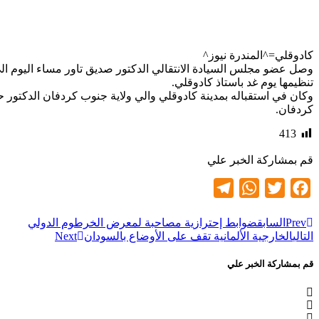
كادوقلي=^المندرة نيوز^
وصل عضو مجلس السيادة الانتقالي الدكتور صديق تاور مساء اليوم الى م
تنظيمها يوم غد باستاذ كادوقلي.
وكان في استقباله بمدينة كادوقلي والي ولاية جنوب كردفان الدكتور ح
كردفان.
413
قم بمشاركة الخبر علي
Telegram
WhatsApp
Twitter
Facebook
Prev
السابق
ضوابط إحترازية مصاحبة لمعرض الخرطوم الدولي
التالي
الخارجية الألمانية تقف على الأوضاع بالسودان
Next
قم بمشاركة الخبر علي