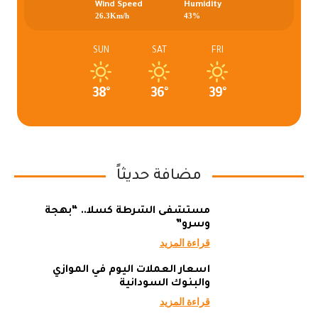
Wind Speed
Humidity
26.3Km/h
43%
SUN
SAT
FRI
38°
36°
39°
مضافة حديثاً
مستشفى الشرطة كسلا.. “بهجة
وسرو”
قراءة المزيد
أسعار العملات اليوم في الموازي
والبنوك السودانية
قراءة المزيد