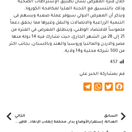
خلال فترة المعرض بشأن تطبيق الإشتراطات الصحية
وذلك بالتنسيق مع اللجنة العليا لمكافحة الكورونا.
ويذكر أن المعرض الدولي سيوفر عملة صعبة ويسهم فى
التنمية الزراعية والاتصالات والنقل وغيرها مما يحقق دعماً
ملموساً للاقتصاد الوطني، وينطلق المعرض في الفترة من
21 إلى 28 من الشهر الجاري، حيث تشارك فيه 14 دولة منها
مصر والاردن والمالنيا وروسيا والهند وباكستان، بجانب اكثر
من 500 شركة محلية و14 ولاية.
457
قم بمشاركة الخبر علي
Telegram
WhatsApp
Twitter
Facebook
السابق
التالي
العدالة: إستقرارالأوضاع بدارفور مرهون ببسط هيبة الدولة
محكمة إنقلاب الإنقاذ.. قاضِ جديد وطلبات مثيرة لهيئة الدفاع ومثول متحّرِ أثار جدل