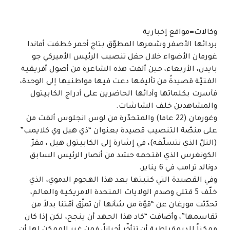
وكالات=مواقع إخبارية
بردائها الأصفر وشعرها المطوّق بتاج أحمر خطفت أماندا
غورمان الأضواء خلال حفل تنصيب الرئيس الأميركي جو
بايدن، الأربعاء، حين ألقت هذه الشاعرة من أصول أفريقية
الفتيّة قصيدةً من تأليفها دعت فيها مواطنيها إلى الوحدة،
فأسرت بكلماتها وأدائها الحاضرين على أدراج الكابيتول
والمشاهدين خلف الشاشات.
وغورمان (22 عاما) والمتحدّرة من لوس انجلوس ألقت من
على منصّة التنصيب قصيدة بعنوان “ذي هيل وي كلايمب”
(التلّ الذي نتسلّقه)، في إشارة إلى الكابيتول هيل ، مقرّ
الكونغرس الذي اقتحمه حشد من أنصار الرئيس السابق
دونالد ترامب في 6 يناير.
وفي القصيدة التي كتبتها بعد هذا الهجوم الدموي، الذي
خلّف 5 قتلى وصدم الولايات المتحدة الامريكية والعالم،
تحدّثت مورغان عن “قوّة من شأنها أن تمزّق أمّتنا بدلاً من
تقاسمها”، وأضافت “كاد هذا الجهد أن ينجح، لكن إذا كان
ممكناً للديمقراطية أن تتأخّر أحياناً، فمن غير الممكن لها أن