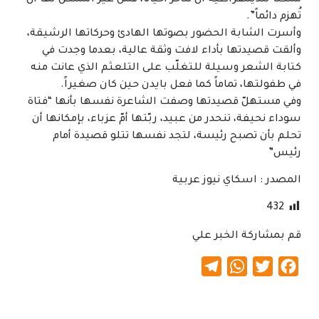
تُهزم دائماً”.
وأسرت الشابة الحضور بصوتها الهادئ وحركاتها الرشيقة،
وألقت قصيدتها بأداء لافت وثقة عالية، بعدما وجدت في
كتابة الشعر وسيلة للتغلّب على التلعثم الذي عانت منه
في طفولتها، تماماً كما فعل بايدن حين كان صغيراً.
وفي مستهلّ قصيدتها وصفت الشاعرة نفسها بأنها “فتاة
سوداء نحيفة، تنحدر من عبيد، ربّتها أمّ عزباء، بإمكانها أن
تحلم بأن تصبح رئيسة، لتجد نفسها تتلو قصيدة أمام
رئيس”
المصدر : اسكاي نيوز عربية
432
قم بمشاركة الخبر علي
Telegram
WhatsApp
Twitter
Facebook