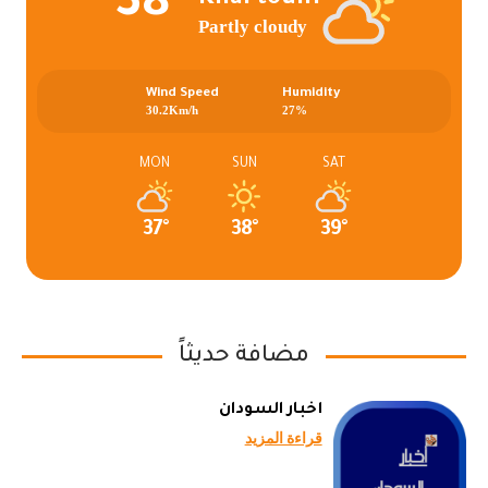
38°
Khartoum
Partly cloudy
Wind Speed
Humidity
30.2Km/h
27%
MON
SUN
SAT
37°
38°
39°
مضافة حديثاً
أخبار السودان
قراءة المزيد