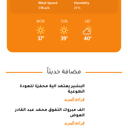
Wind Speed
Humidity
13Km/h
21%
MON
SUN
SAT
37°
39°
40°
مضافة حديثاً
البشير يعتمد آلية محفزة للعودة
الطوعية
قراءة المزيد
ألف مبروك التفوق محمد عبد القادر
العوض
قراءة المزيد