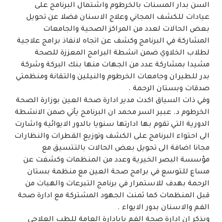
السن بدار المسنات بالخرطوم واشتمال البرنامج على
عيادات للكشف المجاني وعلاج الاسنان فضلا عن تحويل
بعض الحالات لعدد من المراكز الصحية والجامعات
المشاركة في البرنامج وكشف عن اتجاه لانفاذ برامج علاجية
لطلاب الخلاوي ضمن انشطة البرامج المعززة للصحة
مشيدا بمشاركة عدد من الجهات منها بنك البركة وشركة
بدر للطيران وجامعات الخرطوم والنيلين والتقانة ومنظمتي
صدقات وبستان الرحمة .
وفي ذات السياق اكدت مدير ادارة صحة العين بوزارة الصحة
الخرطوم د. عبير السر محمد ان البرنامج يأتي صمن الانشطة
الدورية التي تقوم بها ادارتها سنويا بالدور الايوائية واشارت
الى احتواء البرنامج على الكشف وتوزيع القطرات والنظارات
مجانا اضافة الى تحويل بعض الحالات بالتتسيق مع
مؤسسة البصر الخيرية وعدد من المنظمات وكشفت عن
مساع للتوسع في برامج صحة العين مع منظمة بستان
الرحمة بهدف للاستمرار في برنامج التبرعات والهبات من
قبل المنظمات كما ثمنت الجهود المشتركة مع ادارة صحة
الفم والاسنان بدور الايواء .
ويذكر ان ادارة صحة الفم بابادارة العامة للطب العلاجي