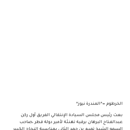
الخرطوم =^المندرة نيوز^
بعث رئيس مجلس السيادة الإنتقالي الفريق أول ركن
عبدالفتاح البرهان برقية تهنئة لأمير دولة قطر ،صاحب
السمو الشيخ تميم بن حمد الثاني بمناسبة النجاح الكبير