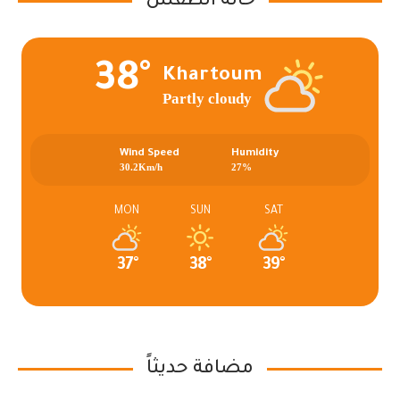
حالة الطقس
38°
Khartoum
Partly cloudy
Wind Speed
Humidity
30.2Km/h
27%
MON
SUN
SAT
37°
38°
39°
مضافة حديثاً