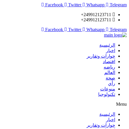
Facebook
Twitter
Whatsapp
Telegram
249912123711+
249912123711+
Facebook
Twitter
Whatsapp
Telegram
الرئيسية
اخبار
حوارات وتقارير
اقتصاد
رياضه
العالم
صحة
رأي
منوعات
تكنولوجيا
Menu
الرئيسية
اخبار
حوارات وتقارير