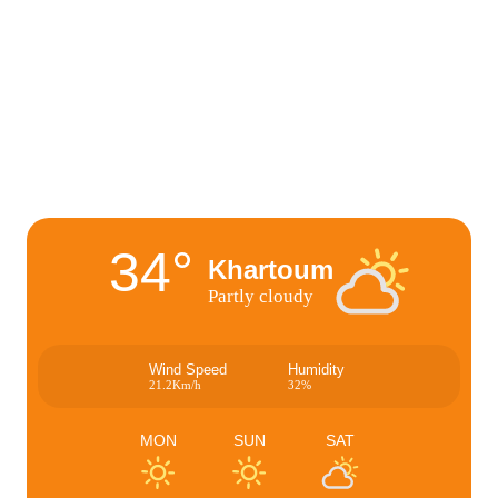
34°
Khartoum
Partly cloudy
Wind Speed
Humidity
21.2Km/h
32%
MON
SUN
SAT