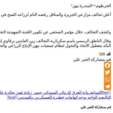
الخرطوم=^المندرة نيوز^
أعلن تحالف مزارعي الجزيرة والمناقل رفضه التام لزراعه القمح في 
وكشف التحالف، خلال مؤتمر الصحفي عن تكوين اللجنة التمهيدية لاتحاد مزارعي الجزيرة وا
وقال الناطق الرسمي باسم سكرتارية التحالف زين العابدين برقاوي إن م
البائد بتعطيل الاتحاد والتحول لنظام جمعيات مهن الإنتاج الزراعي وال
509
قم بمشاركة الخبر علي
Facebook
Twitter
WhatsApp
Prev
السابق
رواية الغرق للروائي السوداني حمور زيادة تفوز بجائزة عا
Telegram
التالي
عبد الواحد يوجه إتهامات خطيرة للعسكريين وللمدنيين
Next
قم بمشاركة الخبر علي